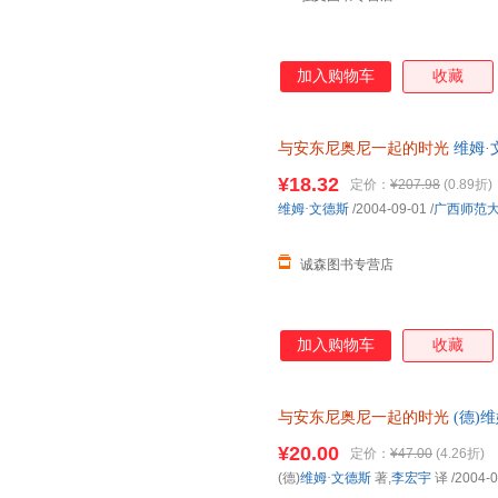
加入购物车
收藏
与安东尼奥尼一起的时光
维姆·
质量，此书为单本而非一套，电
¥18.32
定价：
¥207.98
(0.89折)
维姆·文德斯
/2004-09-01
/
广西师范
诚森图书专营店
加入购物车
收藏
与安东尼奥尼一起的时光
(德)
【正版】 全国三仓发货，物流
¥20.00
定价：
¥47.00
(4.26折)
(德)
维姆·文德斯
著,
李宏宇
译
/2004-0