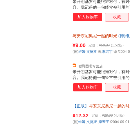
米开朗基罗可能很难对付，有时
容。我记得他一句经常被引用的
我而言只意味着一件事：拍电影
加入购物车
收藏
方式要求我们每个人也这样做，
觉，但我觉得米开朗基罗的词汇
与安东尼奥尼一起的时光
(德)
【正版】 全国三仓发货，物流
¥9.00
定价：
¥59.37
(1.52折)
(德)
维姆·文德斯
著,
李宏宇
译
/2004-0
聪腾图书专营店
米开朗基罗可能很难对付，有时
容。我记得他一句经常被引用的
我而言只意味着一件事：拍电影
加入购物车
收藏
方式要求我们每个人也这样做，
觉，但我觉得米开朗基罗的词汇
【正版】
与安东尼奥尼一起的时
是套装，价格是一本的价格，需
¥12.32
定价：
¥28.00
(4.4折)
(德)
维姆·文德斯
,
李宏宇
/2004-09-01