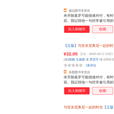
盛品图书专营店
米开朗基罗可能很难对付，有时
容。我记得他一句经常被引用的
我而言只意味着一件事：拍电影
加入购物车
收藏
方式要求我们每个人也这样做，
觉，但我觉得米开朗基罗的词汇
【正版】
与安东尼奥尼一起的时
学出版社【特惠精选，品质无忧
¥32.05
定价：
¥137.23
(2.34折)
票，欢迎选购！
(德)
维姆·文德斯
著,
李宏宇
译
/2004-0
2条评论
辰图图书专营店
米开朗基罗可能很难对付，有时
容。我记得他一句经常被引用的
我而言只意味着一件事：拍电影
加入购物车
收藏
方式要求我们每个人也这样做，
觉，但我觉得米开朗基罗的词汇
与安东尼奥尼一起的时光
【正版