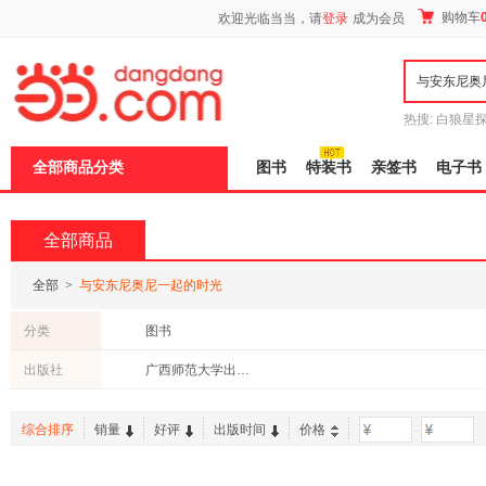
新
购物车
欢迎光临当当，请
登录
成为会员
窗
口
打
开
无
障
热搜:
白狼星
碍
师3
重建秦
说
全部商品分类
图书
特装书
亲签书
电子书
明
页
面,
按
全部商品
Ctrl
加
波
全部
>
与安东尼奥尼一起的时光
浪
键
分类
图书
打
开
出版社
广西师范大学出版社
导
盲
模
综合排序
销量
好评
出版时间
价格
-
式