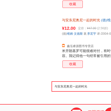
我而言只意味着一件事：拍电影
收藏
方式要求我们每个人也这样做，
觉，但我觉得米开朗基罗的词汇
与安东尼奥尼一起的时光
(德)
【正版】 全国三仓发货，物流
¥12.00
定价：
¥47.00
(2.56折)
(德)
维姆·文德斯
著,
李宏宇
译
/2004-0
鑫泓睿源图书专营店
米开朗基罗可能很难对付，有时
容。我记得他一句经常被引用的
我而言只意味着一件事：拍电影
收藏
方式要求我们每个人也这样做，
觉，但我觉得米开朗基罗的词汇