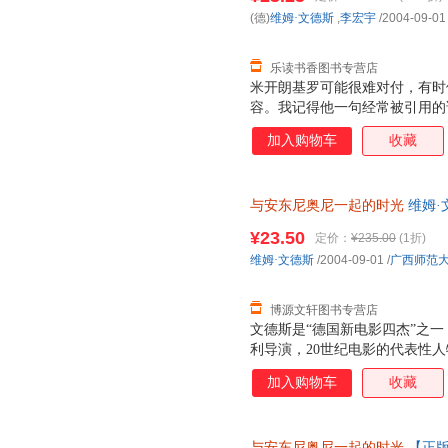
程。这是一本电影大师写电影大
(德)
维姆·文德斯
,
李宏宇
/2004-09-01
论，而是两位大师合作过程的思
经验记录，在电影史中也是独一
乐读书香图书专营店
米开朗基罗可能很难对付，有时
容。我记得他一句经常被引用的
我而言只意味着一件事：拍电影
加入购物车
收藏
方式要求我们每个人也这样做，
觉，但我觉得米开朗基罗的词汇
与安东尼奥尼一起的时光
维姆·文
【速开发票，优质售后，支持7
¥23.50
定价：
¥235.00
(1折)
维姆·文德斯
/2004-09-01
/
广西师范
博源文轩图书专营店
文德斯是“德国新电影四杰”之一
利导演，20世纪电影的代表性人
近30部影片，其中《奇遇》、
加入购物车
收藏
作品已成为电影史上的经典。 1
便，并丧失了说话写字的能力，只
他重燃创作欲望，在文德斯的协
与安东尼奥尼一起的时光
【正版