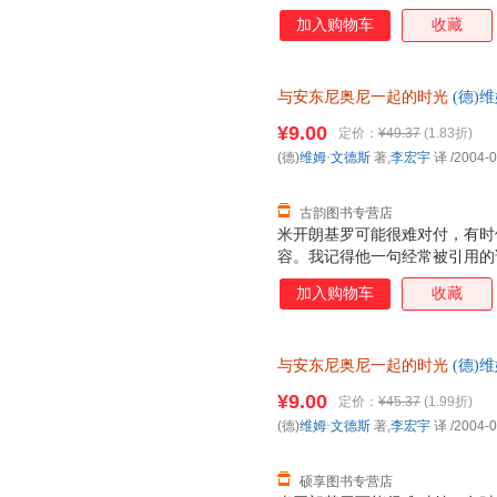
近30部影片，其中《奇遇》、
加入购物车
收藏
作品已成为电影史上的经典。 1
便，并丧失了说话写字的能力，只
他重燃创作欲望，在文德斯的协
与安东尼奥尼一起的时光
(德)
文德斯在这部电影拍摄期间所写
【正版】 全国三仓发货，物流
对安东尼奥尼的崇敬之情，真实
¥9.00
定价：
¥49.37
(1.83折)
程。这是一本电影大师写电影大
(德)
维姆·文德斯
著,
李宏宇
译
/2004-0
论，而是两位大师合作过程的思
经验记录，在电影史中也是独一
古韵图书专营店
米开朗基罗可能很难对付，有时
容。我记得他一句经常被引用的
我而言只意味着一件事：拍电影
加入购物车
收藏
方式要求我们每个人也这样做，
觉，但我觉得米开朗基罗的词汇
与安东尼奥尼一起的时光
(德)
社，【正版可开发票】 全国三
¥9.00
定价：
¥45.37
(1.99折)
(德)
维姆·文德斯
著,
李宏宇
译
/2004-0
硕享图书专营店