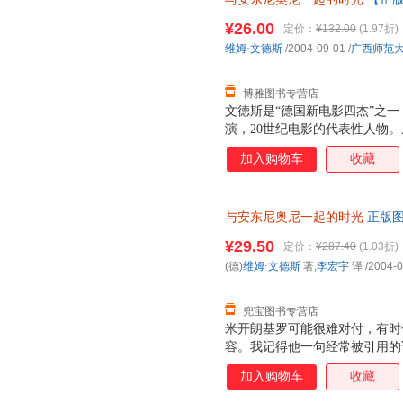
文德斯在这部电影拍摄期间所写
对安东尼奥尼的崇敬之情，真实
¥26.00
定价：
¥132.00
(1.97折)
程。这是一本电影大师写电影大
维姆·文德斯
/2004-09-01
/
广西师范
论，而是两位大师合作过程的思
经验记录，在电影史中也是独一
博雅图书专营店
文德斯是“德国新电影四杰”之一
演，20世纪电影的代表性人物。
部影片，其中《奇遇》、《夜》
加入购物车
收藏
已成为电影史上的经典。985
失了说话写字的能力，只能画草图
欲望，在文德斯的协助下再执导
与安东尼奥尼一起的时光
正版图
部电影拍摄期间所写的日记，字
尼的崇敬之情，真实而感人地记
¥29.50
定价：
¥287.40
(1.03折)
影大师写电影大师的书，但不是
(德)
维姆·文德斯
著,
李宏宇
译
/2004-0
师合作过程的思想、精神、技术
影史中也是的。同时，文德斯
兜宝图书专营店
米开朗基罗可能很难对付，有时
容。我记得他一句经常被引用的
我而言只意味着一件事：拍电影
加入购物车
收藏
方式要求我们每个人也这样做，
觉，但我觉得米开朗基罗的词汇