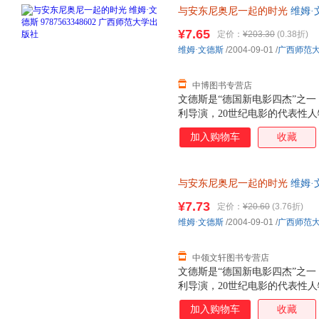
与安东尼奥尼一起的时光
维姆·文
【速开发票，优质售后，支持7
¥7.65
定价：
¥203.30
(0.38折)
维姆·文德斯
/2004-09-01
/
广西师范
中博图书专营店
文德斯是“德国新电影四杰”之一
利导演，20世纪电影的代表性人
近30部影片，其中《奇遇》、
加入购物车
收藏
作品已成为电影史上的经典。 1
便，并丧失了说话写字的能力，只
他重燃创作欲望，在文德斯的协
与安东尼奥尼一起的时光
维姆·文
文德斯在这部电影拍摄期间所写
【速开发票，优质售后，支持7
对安东尼奥尼的崇敬之情，真实
¥7.73
定价：
¥20.60
(3.76折)
程。这是一本电影大师写电影大
维姆·文德斯
/2004-09-01
/
广西师范
论，而是两位大师合作过程的思
经验记录，在电影史中也是独一
中领文轩图书专营店
文德斯是“德国新电影四杰”之一
利导演，20世纪电影的代表性人
近30部影片，其中《奇遇》、
加入购物车
收藏
作品已成为电影史上的经典。 1