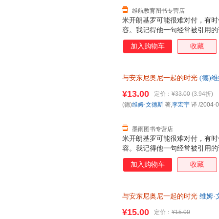
维航教育图书专营店
米开朗基罗可能很难对付，有时
容。我记得他一句经常被引用的
我而言只意味着一件事：拍电影
加入购物车
收藏
方式要求我们每个人也这样做，
觉，但我觉得米开朗基罗的词汇
与安东尼奥尼一起的时光
(德)
【正版】 全国三仓发货，物流
¥13.00
定价：
¥33.00
(3.94折)
(德)
维姆·文德斯
著,
李宏宇
译
/2004-0
墨雨图书专营店
米开朗基罗可能很难对付，有时
容。我记得他一句经常被引用的
我而言只意味着一件事：拍电影
加入购物车
收藏
方式要求我们每个人也这样做，
觉，但我觉得米开朗基罗的词汇
与安东尼奥尼一起的时光
维姆·文
¥15.00
定价：
¥15.00