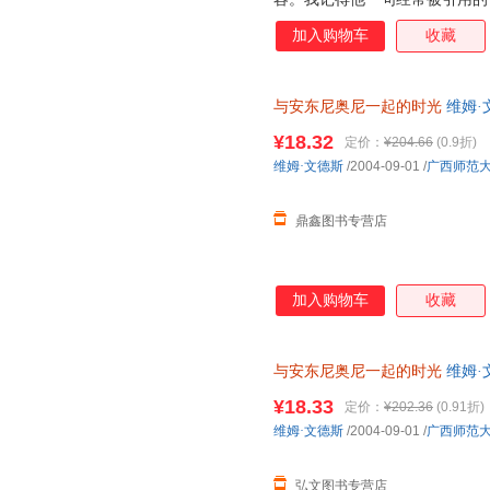
我而言只意味着一件事：拍电影
加入购物车
收藏
方式要求我们每个人也这样做，
觉，但我觉得米开朗基罗的词汇
与安东尼奥尼一起的时光
维姆·
质量，此书为单本而非一套，电
¥18.32
定价：
¥204.66
(0.9折)
维姆·文德斯
/2004-09-01
/
广西师范
鼎鑫图书专营店
加入购物车
收藏
与安东尼奥尼一起的时光
维姆·
售，请咨询客服查询库存后下单
¥18.33
定价：
¥202.36
(0.91折)
维姆·文德斯
/2004-09-01
/
广西师范
弘文图书专营店