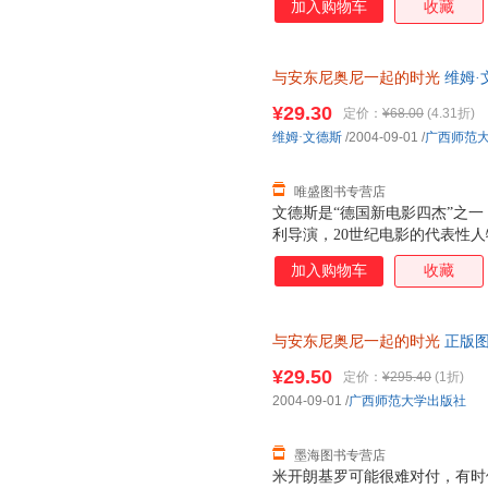
加入购物车
收藏
作品已成为电影史上的经典。 1
便，并丧失了说话写字的能力，只
他重燃创作欲望，在文德斯的协
与安东尼奥尼一起的时光
维姆·文
文德斯在这部电影拍摄期间所写
【速开发票，优质售后，支持7
对安东尼奥尼的崇敬之情，真实
¥29.30
定价：
¥68.00
(4.31折)
程。这是一本电影大师写电影大
维姆·文德斯
/2004-09-01
/
广西师范
论，而是两位大师合作过程的思
经验记录，在电影史中也是独一
唯盛图书专营店
文德斯是“德国新电影四杰”之一
利导演，20世纪电影的代表性人
近30部影片，其中《奇遇》、
加入购物车
收藏
作品已成为电影史上的经典。 1
便，并丧失了说话写字的能力，只
他重燃创作欲望，在文德斯的协
与安东尼奥尼一起的时光
正版图
文德斯在这部电影拍摄期间所写
对安东尼奥尼的崇敬之情，真实
¥29.50
定价：
¥295.40
(1折)
程。这是一本电影大师写电影大
2004-09-01
/
广西师范大学出版社
论，而是两位大师合作过程的思
经验记录，在电影史中也是独一
墨海图书专营店
米开朗基罗可能很难对付，有时