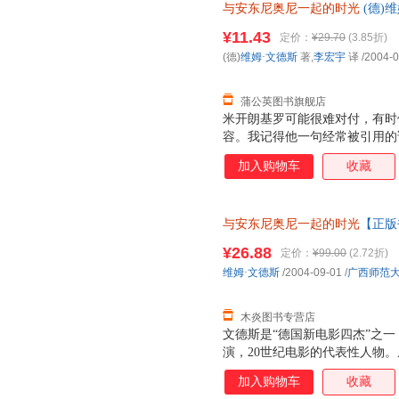
与安东尼奥尼一起的时光
(德)
【正版书】 【热销推荐，正版
¥11.43
定价：
¥29.70
(3.85折)
购！】
(德)
维姆·文德斯
著,
李宏宇
译
/2004-0
蒲公英图书旗舰店
米开朗基罗可能很难对付，有时
容。我记得他一句经常被引用的
我而言只意味着一件事：拍电影
加入购物车
收藏
方式要求我们每个人也这样做，
觉，但我觉得米开朗基罗的词汇
与安东尼奥尼一起的时光
【正版
¥26.88
定价：
¥99.00
(2.72折)
维姆·文德斯
/2004-09-01
/
广西师范
木炎图书专营店
文德斯是“德国新电影四杰”之一
演，20世纪电影的代表性人物。
部影片，其中《奇遇》、《夜》
加入购物车
收藏
已成为电影史上的经典。985