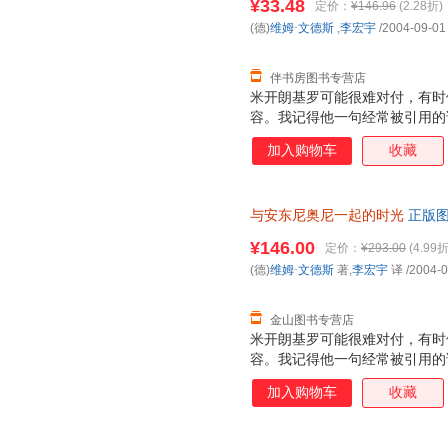
¥33.48
定价：
¥146.96
(2.28折)
(德)
维姆·文德斯
,
李宏宇
/2004-09-01
伴书房图书专营店
米开朗基罗可能很难对付，有时
容。我记得他一句经常被引用的
我而言只意味着一件事：拍电影
加入购物车
收藏
方式要求我们每个人也这样做，
觉，但我觉得米开朗基罗的词汇
与安东尼奥尼一起的时光
正版图
¥146.00
定价：
¥293.00
(4.99折
(德)
维姆·文德斯
著,
李宏宇
译
/2004-0
金山图书专营店
米开朗基罗可能很难对付，有时
容。我记得他一句经常被引用的
我而言只意味着一件事：拍电影
加入购物车
收藏
方式要求我们每个人也这样做，
觉，但我觉得米开朗基罗的词汇