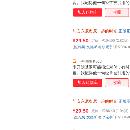
容。我记得他一句经常被引用的
我而言只意味着一件事：拍电影
加入购物车
收藏
方式要求我们每个人也这样做，
觉，但我觉得米开朗基罗的词汇
与安东尼奥尼一起的时光
正版图
¥29.50
定价：
¥104.90
(2.82折)
(德)
维姆·文德斯
著,
李宏宇
译
/2004-0
小兜图书专营店
米开朗基罗可能很难对付，有时
容。我记得他一句经常被引用的
我而言只意味着一件事：拍电影
加入购物车
收藏
方式要求我们每个人也这样做，
觉，但我觉得米开朗基罗的词汇
与安东尼奥尼一起的时光
正版图
¥29.50
定价：
¥286.40
(1.04折)
(德)
维姆·文德斯
著,
李宏宇
译
/2004-0