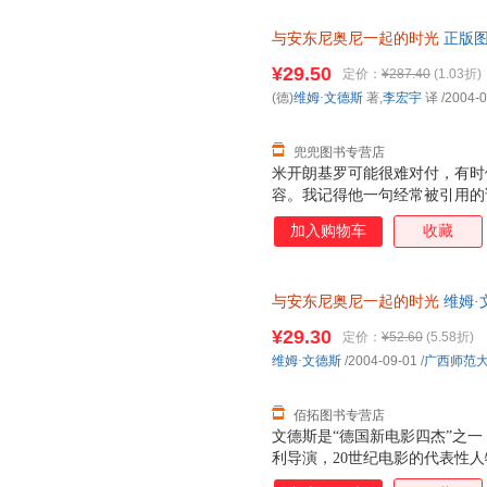
与安东尼奥尼一起的时光
正版图
¥29.50
定价：
¥287.40
(1.03折)
(德)
维姆·文德斯
著,
李宏宇
译
/2004-0
兜兜图书专营店
米开朗基罗可能很难对付，有时
容。我记得他一句经常被引用的
我而言只意味着一件事：拍电影
加入购物车
收藏
方式要求我们每个人也这样做，
觉，但我觉得米开朗基罗的词汇
与安东尼奥尼一起的时光
维姆·
质售后，支持7天无理由退换】
¥29.30
定价：
¥52.60
(5.58折)
维姆·文德斯
/2004-09-01
/
广西师范
佰拓图书专营店
文德斯是“德国新电影四杰”之一
利导演，20世纪电影的代表性人
近30部影片，其中《奇遇》、