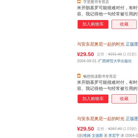
字里图书专营店
米开朗基罗可能很难对付，有时
容。我记得他一句经常被引用的
我而言只意味着一件事：拍电影
加入购物车
收藏
方式要求我们每个人也这样做，
觉，但我觉得米开朗基罗的词汇
与安东尼奥尼一起的时光
正版图
¥29.50
定价：
¥291.40
(1.02折)
2004-09-01
/
广西师范大学出版社
畅想悦读图书专营店
米开朗基罗可能很难对付，有时
容。我记得他一句经常被引用的
我而言只意味着一件事：拍电影
加入购物车
收藏
方式要求我们每个人也这样做，
觉，但我觉得米开朗基罗的词汇
与安东尼奥尼一起的时光
正版图
¥29.50
定价：
¥287.40
(1.03折)
(德)
维姆·文德斯
著,
李宏宇
译
/2004-0