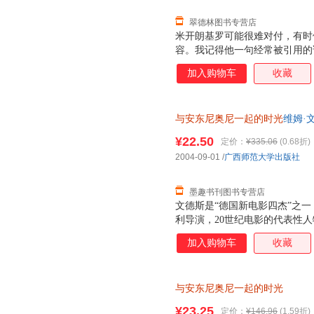
翠德林图书专营店
米开朗基罗可能很难对付，有时
容。我记得他一句经常被引用的
我而言只意味着一件事：拍电影
加入购物车
收藏
方式要求我们每个人也这样做，
觉，但我觉得米开朗基罗的词汇
与安东尼奥尼一起的时光
维姆·文
版旧书，保证质量，此书为单本
¥22.50
定价：
¥335.06
(0.68折)
2004-09-01
/
广西师范大学出版社
墨趣书刊图书专营店
文德斯是“德国新电影四杰”之一
利导演，20世纪电影的代表性人
近30部影片，其中《奇遇》、
加入购物车
收藏
作品已成为电影史上的经典。 1
便，并丧失了说话写字的能力，只
他重燃创作欲望，在文德斯的协
与安东尼奥尼一起的时光
文德斯在这部电影拍摄期间所写
对安东尼奥尼的崇敬之情，真实
¥23.25
定价：
¥146.96
(1.59折)