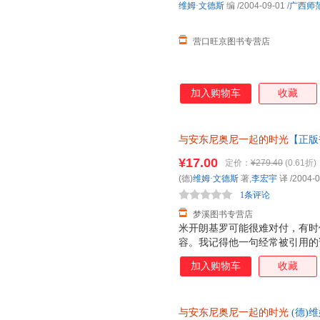
维姆·文德斯
编
/2004-09-01
/
广西师
营口旺京图书专营店
加入购物车
收藏
与安东尼奥尼一起的时光
【正版
为单本而非一套，电子发票！
¥17.00
定价：
¥279.40
(0.61折)
(德)
维姆·文德斯
著,
李宏宇
译
/2004-0
1条评论
梦溪图书专营店
米开朗基罗可能很难对付，有时
容。我记得他一句经常被引用的
我而言只意味着一件事：拍电影
加入购物车
收藏
方式要求我们每个人也这样做，
觉，但我觉得米开朗基罗的词汇
与安东尼奥尼一起的时光
(德)