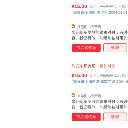
9787563348602
¥15.00
定价：
¥110.00
(1.37折)
(德)
维姆·文德斯
,
李宏宇
/2004-09-01
丹墨图书专营店
米开朗基罗可能很难对付，有时
容。我记得他一句经常被引用的
我而言只意味着一件事：拍电影
加入购物车
收藏
方式要求我们每个人也这样做，
觉，但我觉得米开朗基罗的词汇
与安东尼奥尼一起的时光
¥15.00
定价：
¥110.00
(1.37折)
(德)
维姆·文德斯
著,
李宏宇
译
/2004-0
卓尔图书专营店
米开朗基罗可能很难对付，有时
容。我记得他一句经常被引用的
我而言只意味着一件事：拍电影
加入购物车
收藏
方式要求我们每个人也这样做，
觉，但我觉得米开朗基罗的词汇