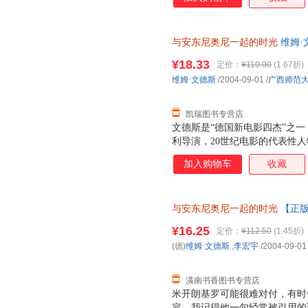
与安东尼奥尼一起的时光
维姆·
持7天无理由退换】
¥18.33
定价：
¥110.00
(1.67折)
维姆·文德斯
/2004-09-01
/
广西师范
凯瑞图书专营店
文德斯是“德国新电影四杰”之一
利导演，20世纪电影的代表性人
近30部影片，其中《奇遇》、
加入购物车
收藏
作品已成为电影史上的经典。 1
便，并丧失了说话写字的能力，只
他重燃创作欲望，在文德斯的协
与安东尼奥尼一起的时光
【正版
文德斯在这部电影拍摄期间所写
对安东尼奥尼的崇敬之情，真实
¥16.25
定价：
¥112.50
(1.45折)
程。这是一本电影大师写电影大
(德)
维姆·文德斯
,
李宏宇
/2004-09-01
论，而是两位大师合作过程的思
经验记录，在电影史中也是独一
潢南书香图书专营店
米开朗基罗可能很难对付，有时
容。我记得他一句经常被引用的