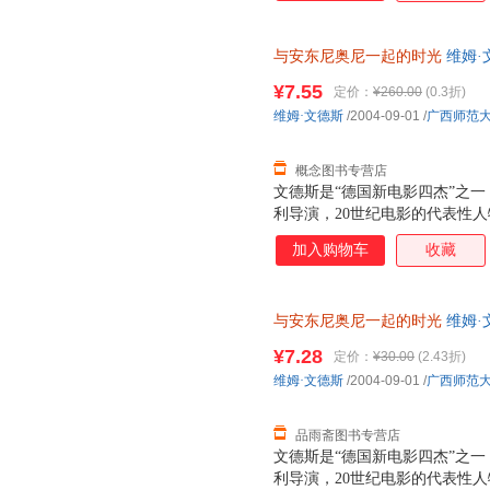
便，并丧失了说话写字的能力，只
他重燃创作欲望，在文德斯的协
与安东尼奥尼一起的时光
维姆·
文德斯在这部电影拍摄期间所写
书为单本而非一套，支持7天无
对安东尼奥尼的崇敬之情，真实
¥7.55
定价：
¥260.00
(0.3折)
程。这是一本电影大师写电影大
维姆·文德斯
/2004-09-01
/
广西师范
论，而是两位大师合作过程的思
经验记录，在电影史中也是独一
概念图书专营店
文德斯是“德国新电影四杰”之一
利导演，20世纪电影的代表性人
近30部影片，其中《奇遇》、
加入购物车
收藏
作品已成为电影史上的经典。 1
便，并丧失了说话写字的能力，只
他重燃创作欲望，在文德斯的协
与安东尼奥尼一起的时光
维姆·
文德斯在这部电影拍摄期间所写
质售后，支持7天无理由退换】
对安东尼奥尼的崇敬之情，真实
¥7.28
定价：
¥30.00
(2.43折)
程。这是一本电影大师写电影大
维姆·文德斯
/2004-09-01
/
广西师范
论，而是两位大师合作过程的思
经验记录，在电影史中也是独一
品雨斋图书专营店
文德斯是“德国新电影四杰”之一
利导演，20世纪电影的代表性人