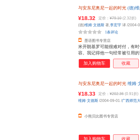
与安东尼奥尼一起的时光
(德)
【放心购买】 正版旧书，保证
¥18.32
定价：
¥79.10
(2.32折)
(德)
维姆·文德斯
著,
李宏宇
译
/2004-0
1条评论
墨语图书专营店
米开朗基罗可能很难对付，有时
容。我记得他一句经常被引用的
我而言只意味着一件事：拍电影
加入购物车
收藏
方式要求我们每个人也这样做，
觉，但我觉得米开朗基罗的词汇
与安东尼奥尼一起的时光
维姆·
售，请咨询客服查询库存后下单
¥18.33
定价：
¥202.36
(0.91折)
维姆·文德斯
/2004-09-01
/
广西师范
小熊贝比图书专营店
加入购物车
收藏