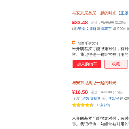
失了说话写字的能力，只能画草图
欲望，在文德斯的协助下再执导
与安东尼奥尼一起的时光
【正版
部电影拍摄期间所写的日记，字
尼的崇敬之情，真实而感人地记
¥33.48
定价：
¥146.96
(2.28折)
影大师写电影大师的书，但不是
(德)
维姆·文德斯
著,
李宏宇
译
/2004-0
师合作过程的思想、精神、技术
影史中也是的。同时，文德斯
陕西乐读文轩
米开朗基罗可能很难对付，有时
容。我记得他一句经常被引用的
我而言只意味着一件事：拍电影
加入购物车
收藏
方式要求我们每个人也这样做，
觉，但我觉得米开朗基罗的词汇
与安东尼奥尼一起的时光
¥16.50
定价：
¥22.00
(7.5折)
（德）
维姆·文德斯
著，
李宏宇
译
/20
13条评论
米开朗基罗可能很难对付，有时
容。我记得他一句经常被引用的