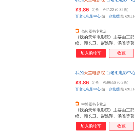
不再只是观赏电影的场所，它给
票，优质售后，支持7天无理由
的空间：谁是那个叫“电影”的
¥3.86
定价：
¥47.22
(0.82折)
何讲述那些不能说的故事？……
百老汇电影中心
编；
张枝摞
绘
/2011
考，它所表达的或许正是你所想
影话”选载
佰拓图书专营店
《我的天堂电影院》主要由三部
峰、顾长卫、彭浩翔、汤唯等著名
观影故事：从露天影院时代到电
加入购物车
收藏
络时代……这些经历不仅属于他
将引领读者游走在世界各地极富
的天堂电影院》的第二部分“电
我的
天堂电影院
百老汇电影中心 编
不再只是观赏电影的场所，它给
版社 【速开发票，优质售后，
的空间：谁是那个叫“电影”的
¥3.86
定价：
¥196.12
(0.2折)
何讲述那些不能说的故事？……
百老汇电影中心
编；
张枝摞
绘
/2011
考，它所表达的或许正是你所想
影话”选载
中博图书专营店
《我的天堂电影院》主要由三部
峰、顾长卫、彭浩翔、汤唯等著名
观影故事：从露天影院时代到电
加入购物车
收藏
络时代……这些经历不仅属于他
将引领读者游走在世界各地极富