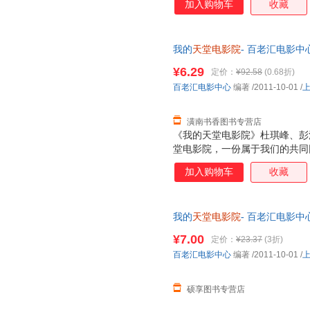
加入购物车
收藏
我的
天堂电影院
- 百老汇电影中心 
版图书，满额减，电子发票】
¥6.29
定价：
¥92.58
(0.68折)
百老汇电影中心
编著
/2011-10-01
/
潢南书香图书专营店
《我的天堂电影院》杜琪峰、彭
堂电影院，一份属于我们的共同
人带您游览世界各地极富特色的
加入购物车
收藏
辛动情推荐，那些在电影院发生
主要讲述什么是“艺术电影”？
商业电影的冲击下，它们该如何
我的
天堂电影院
- 百老汇电影中
三仓发货，物流便捷，下单秒杀
¥7.00
定价：
¥23.37
(3折)
百老汇电影中心
编著
/2011-10-01
/
硕享图书专营店