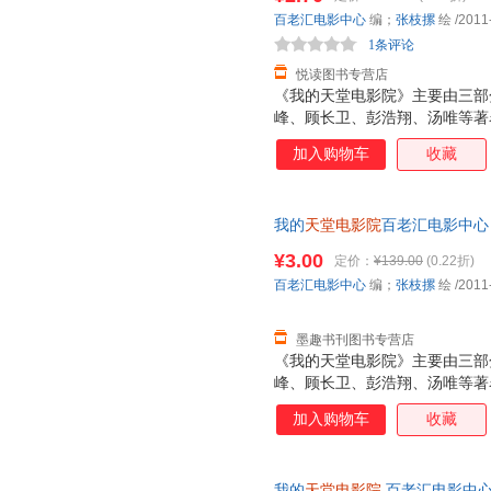
百老汇电影中心
编；
张枝摞
绘
/2011
1条评论
悦读图书专营店
《我的天堂电影院》主要由三部
峰、顾长卫、彭浩翔、汤唯等著名
观影故事：从露天影院时代到电
加入购物车
收藏
络时代……这些经历不仅属于他
将引领读者游走在世界各地极富
的天堂电影院》的第二部分“电
我的
天堂电影院
百老汇电影中心
不再只是观赏电影的场所，它给
9787208101166 正版旧
的空间：谁是那个叫“电影”的
¥3.00
定价：
¥139.00
(0.22折)
何讲述那些不能说的故事？……
百老汇电影中心
编；
张枝摞
绘
/2011
考，它所表达的或许正是你所想
影话”选载
墨趣书刊图书专营店
《我的天堂电影院》主要由三部
峰、顾长卫、彭浩翔、汤唯等著名
观影故事：从露天影院时代到电
加入购物车
收藏
络时代……这些经历不仅属于他
将引领读者游走在世界各地极富
的天堂电影院》的第二部分“电
我的
天堂电影院
百老汇电影中心