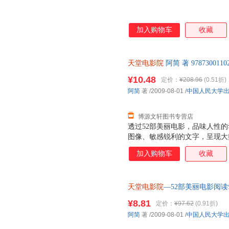
加入购物车
收藏
天堂电影院
阿简 著 9787300
售后，支持7天无理由退换】
¥10.48
定价：
¥208.96
(0.51折)
阿简
著
/2009-08-01
/
中国人民大学
博源文轩图书专营店
透过52部美丽电影，品味人性
图像、敏感锐利的文字，呈现大
感念。
加入购物车
收藏
天堂电影院
—52部美丽电影阅
¥8.81
定价：
¥97.62
(0.91折)
阿简
著
/2009-08-01
/
中国人民大学