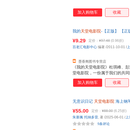
加入购物车
收藏
我的
天堂电影院
-【正版】 【
¥9.29
定价：
¥97.48
(0.96折)
百老汇电影中心
编著
/2011-10-01
/
墨香阁图书专营店
《我的天堂电影院》杜琪峰、彭
堂电影院，一份属于我们的共同
人带您游览世界各地极富特色的
加入购物车
收藏
辛动情推荐，那些在电影院发生
主要讲述什么是“艺术电影”？
商业电影的冲击下，它们该如何
无意识日记
天堂电影院
海上钢琴
亲笔自传 艺术家的人生塑造之
¥55.00
定价：
¥88.00
(6.25折)
朱塞佩·托纳多雷
, 著
/2025-06-01
/
上
9条评论