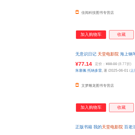
佳阅科技图书专营店
加入购物车
收藏
无意识日记
天堂电影院
海上钢琴
亲笔自传 卓越艺术家的人生塑
¥77.14
定价：
¥88.00
(8.77折)
严者慎拍
朱塞佩·托纳多雷
, 著
/2025-06-01
/
上
文梦雕龙图书专营店
加入购物车
收藏
正版书籍 我的
天堂电影院
百老汇
持发票 七天无理由退货让您购