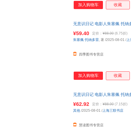
加入购物车
收藏
无意识日记 电影人朱塞佩·托纳
跨电影记忆与人生的私密旅程 艺
¥59.40
定价：
¥88.00
(6.75折)
票
朱塞佩·托纳多雷
, 著
/2025-08-01
/
上
四季图书专营店
加入购物车
收藏
无意识日记 电影人朱塞佩·托纳
术电影人物传记 上海 可开发票
¥62.92
定价：
¥88.00
(7.15折)
其他
/2025-08-01
/
上海三联书店
慧读图书专营店