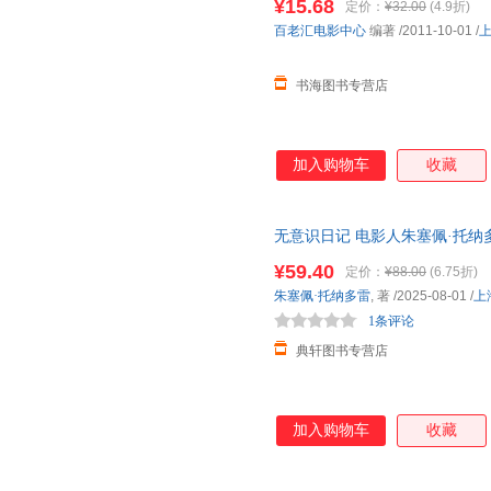
¥15.68
定价：
¥32.00
(4.9折)
百老汇电影中心
编著
/2011-10-01
/
书海图书专营店
加入购物车
收藏
无意识日记 电影人朱塞佩·托纳
跨电影记忆与人生的私密旅程 艺
¥59.40
定价：
¥88.00
(6.75折)
朱塞佩·托纳多雷
, 著
/2025-08-01
/
上
1条评论
典轩图书专营店
加入购物车
收藏