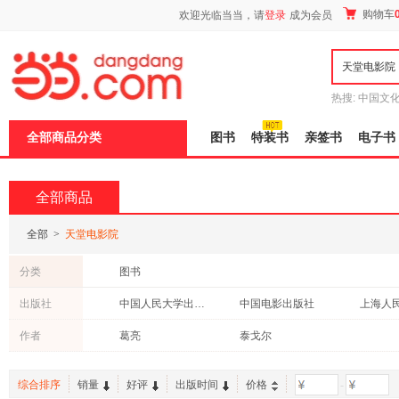
新
购物车
欢迎光临当当，请
登录
成为会员
窗
口
打
开
无
障
热搜:
中国文
碍
者从不说谎
说
全部商品分类
图书
特装书
亲签书
电子书
明
页
面,
按
全部商品
Ctrl
加
波
全部
>
天堂电影院
浪
键
分类
图书
打
开
出版社
中国人民大学出版社
中国电影出版社
上海人
导
盲
作者
葛亮
泰戈尔
模
式
综合排序
销量
好评
出版时间
价格
-