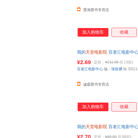
墨海图书专营店
加入购物车
收藏
我的
天堂电影院
百老汇电影中心
保证质量，此书为单本而非一套
¥2.69
定价：
¥211.98
(0.13折)
百老汇电影中心
编；
张枝摞
绘
/2011
诚森图书专营店
加入购物车
收藏
我的
天堂电影院
百老汇电影中心
买】 【速开发票，优质售后，
¥2.70
定价：
¥40.00
(0.68折)