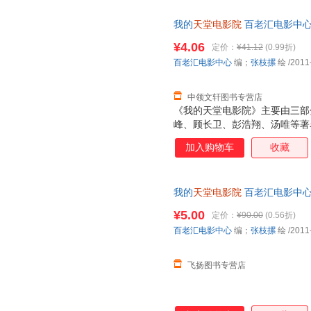
的天堂电影院》的第二部分“电
我的
天堂电影院
百老汇电影中心
不再只是观赏电影的场所，它给
票，此书为单本而非一套，支持
的空间：谁是那个叫“电影”的
¥4.06
定价：
¥41.12
(0.99折)
何讲述那些不能说的故事？……
百老汇电影中心
编；
张枝摞
绘
/2011
考，它所表达的或许正是你所想
影话”选载
中领文轩图书专营店
《我的天堂电影院》主要由三部
峰、顾长卫、彭浩翔、汤唯等著名
观影故事：从露天影院时代到电
加入购物车
收藏
络时代……这些经历不仅属于他
将引领读者游走在世界各地极富
的天堂电影院》的第二部分“电
我的
天堂电影院
百老汇电影中心
不再只是观赏电影的场所，它给
保证质量，此书为单本而非一套
的空间：谁是那个叫“电影”的
¥5.00
定价：
¥90.00
(0.56折)
何讲述那些不能说的故事？……
百老汇电影中心
编；
张枝摞
绘
/2011
考，它所表达的或许正是你所想
影话”选载
飞扬图书专营店