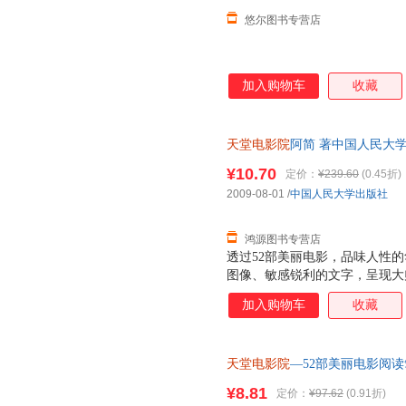
悠尔图书专营店
加入购物车
收藏
天堂电影院
阿简 著中国人民大学出
量，此书为单本而非一套，电子
¥10.70
定价：
¥239.60
(0.45折)
2009-08-01
/
中国人民大学出版社
鸿源图书专营店
透过52部美丽电影，品味人性
图像、敏感锐利的文字，呈现大
感念。
加入购物车
收藏
天堂电影院
—52部美丽电影阅
¥8.81
定价：
¥97.62
(0.91折)