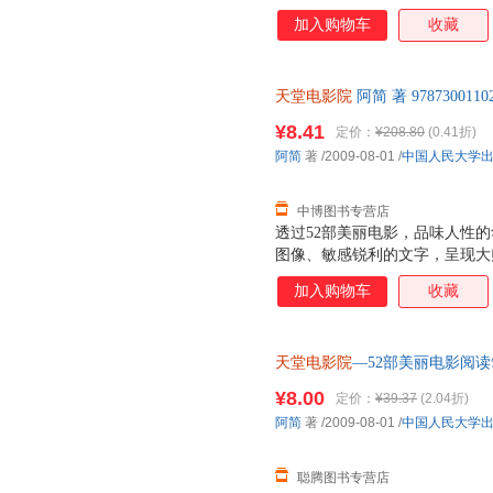
加入购物车
收藏
天堂电影院
阿简 著 9787300
售后，支持7天无理由退换】
¥8.41
定价：
¥208.80
(0.41折)
阿简
著
/2009-08-01
/
中国人民大学
中博图书专营店
透过52部美丽电影，品味人性
图像、敏感锐利的文字，呈现大
感念。
加入购物车
收藏
天堂电影院
—52部美丽电影阅读
书】 全国三仓发货，物流便捷
¥8.00
定价：
¥39.37
(2.04折)
阿简
著
/2009-08-01
/
中国人民大学
聪腾图书专营店