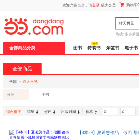
新
购物车
欢迎光临当当，请
登录
成为会员
窗
口
打
开
无
障
热搜:
多多罗
碍
传说
十日终
说
全部商品分类
图书
特装书
亲签书
电子书
明
页
面,
按
全部商品
Ctrl
加
波
全部
>
昨天再见
浪
键
分类
图书
打
开
导
综合排序
销量
好评
出版时间
价格
-
盲
模
式
【4本39】夏茗悠作品：假面 
更喜欢你
再见
冥王星恋爱风线拂