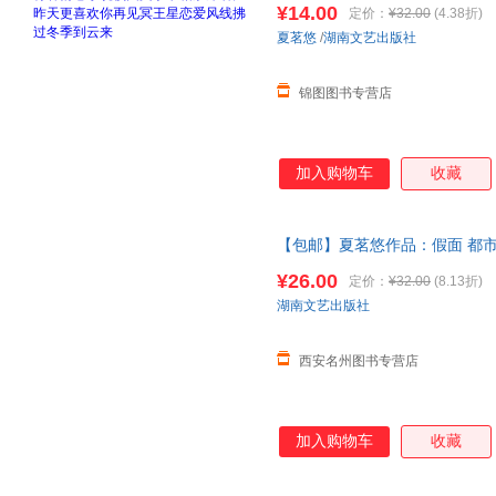
¥14.00
定价：
¥32.00
(4.38折)
夏茗悠
/
湖南文艺出版社
锦图图书专营店
加入购物车
收藏
【包邮】夏茗悠作品：假面 都
喜欢你
再见
冥王星恋爱风线拂过
¥26.00
定价：
¥32.00
(8.13折)
湖南文艺出版社
西安名州图书专营店
加入购物车
收藏