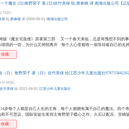
另一个魔女 (日)角野荣子 著,(日)佐竹美保 绘,蔡春晓 译 南海出版公司【
做什么魔女猫，可是它会的魔法只有一种，就是能和琪琪交谈。
，欢迎选购！
1.76折)
美保
绘,
蔡春晓
译
/2008-08-01
/
南海出版公司
 宫崎骏《魔女宅急便》原著第三部 ·· 又一个春天来临，总是有预想不到的
琪琪的一切，为什么又悄悄离开 · 每个人心里都有一扇等待着自己的去
一切之后，魔女琪琪终于明白 比起拥有一切，拥有更可贵魔女琪琪在柯里
收藏
店来了个大变样儿，她所配置的止喷嚏药也派上了用场，琪琪的自信心一
像样的魔女了。 平静的生活在克克到来的那一刻被打破了，这个不明来历
朋友，就连黑猫吉吉也处处维护着她……琪琪感觉到莫名的压力，克克难
日）角野荣子 著（日）佐竹美保 绘江苏少年儿童出版社9787558422621 ; 
着扫
0
(4.94折)
佐竹美保
绘
/2021-08-01
/
江苏少年儿童出版社
岁,11-14岁每个人都是自己人生的主角，每个人都拥有属于自己的魔法。四
动和不可思议。国际安徒生奖得主角野荣子暖心之作。久石让配乐、宫崎
女宅急便》系列获得：国际儿童读物联盟文学奖、野间儿童文学奖、小学
收藏
还有着更多的不可思议。没有影子的一家人，会说话的灰猫，猫儿们的神