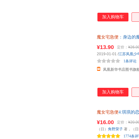
加入购物车
魔女宅急便
：身边的魔
¥13.90
定价：
¥26.0
2019-01-01
/
江苏凤凰少
1条评论
凤凰新华书店图书旗
加入购物车
魔女宅急便
4:琪琪的
¥16.00
定价：
¥20.0
（日）
角野荣子
著，（日
1774条