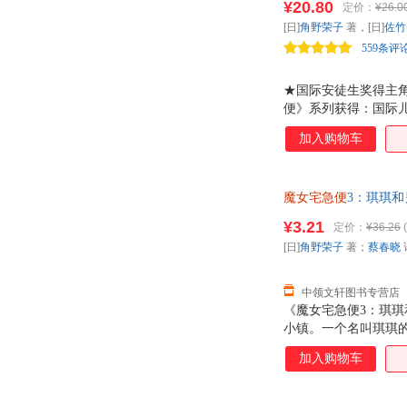
¥20.80
定价：
¥26.0
事。
[日]
角野荣子
著，[日]
佐竹
559条评
★国际安徒生奖得主
便》系列获得：国际
乐童年。讲述成长的
加入购物车
界这样温和恬静。即
两个才懂的魔女猫语
孩琪琪依靠自己的意志
魔女宅急便
3：琪琪和
单本而非一套，支持7
¥3.21
定价：
¥36.26
(
[日]
角野荣子
著；
蔡春晓
中领文轩图书专营店
《魔女宅急便3：琪
小镇。一个名叫琪琪
魔女。也就是说，琪
加入购物车
会使什么高超的魔法
坚持学下去。所以她
筋斗，直上云霄，对