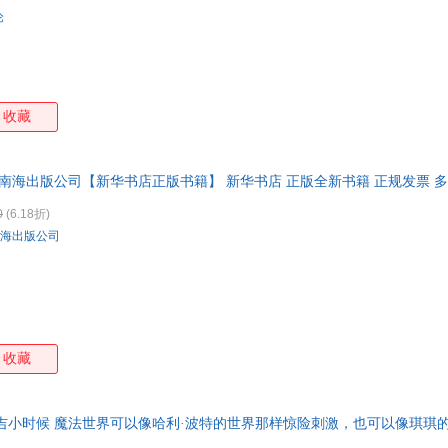
论
收藏
南海出版公司【新华书店正版书籍】 新华书店 正版全新书籍 正规发票 多
0
(6.18折)
海出版公司
收藏
吉小时候 魔法世界可以像哈利·波特的世界那样惊险刺激，也可以像琪琪
动和不可思议。国际安徒生奖得主角野荣子暖心之作，宫崎骏动画名作《