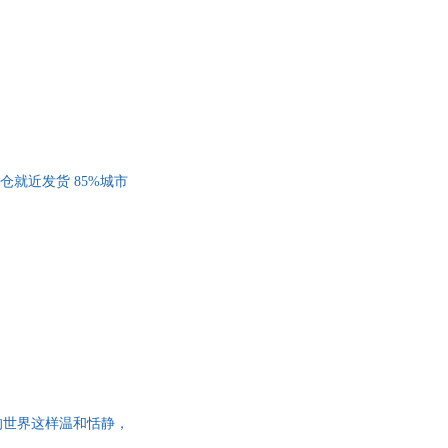
仓就近发货 85%城市
的世界这样温和恬静，
魔女宅急便》原著新故