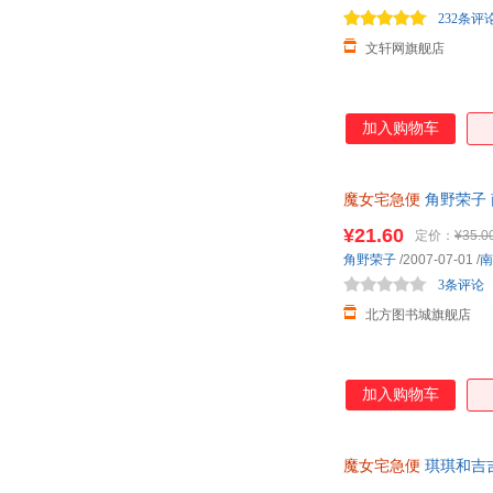
232条评
文轩网旗舰店
加入购物车
魔女宅急便
角野荣子 
次日送达！
¥21.60
定价：
¥35.0
角野荣子
/2007-07-01
/
南
3条评论
北方图书城旗舰店
加入购物车
魔女宅急便
琪琪和吉
讲述成长的温暖、感