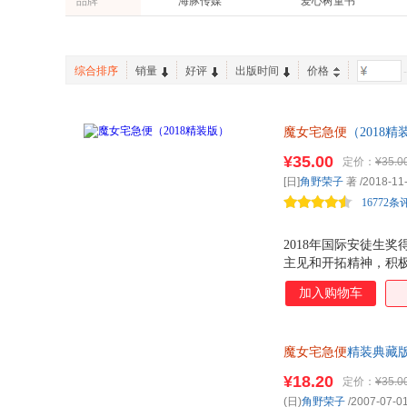
品牌
海豚传媒
爱心树童书
丁丁虫
综合排序
销量
好评
出版时间
价格
-
魔女宅急便
（2018
都有自己的魔法。即
¥35.00
定价：
¥35.0
[日]
角野荣子
著
/2018-11
16772条
2018年国际安徒生
主见和开拓精神，积
的榜样。 国际安徒
加入购物车
东西，那就是魔法。 
学馆文学奖 ★路傍
为思想所触动，它应
魔女宅急便
精装典藏版
同。 角野荣子
生三四五 新华书店正
¥18.20
定价：
¥35.0
(日)
角野荣子
/2007-07-0