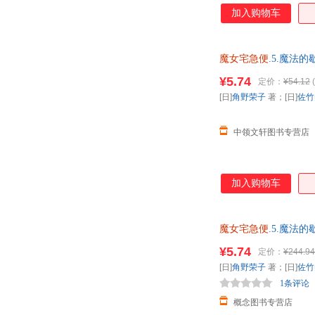
魔女。也就是说，琪
加入购物车
会使什么高超的魔法
坚持学下去。所以她
筋斗，直上云霄，对
魔女宅急便
.5.魔法的
过，虽然吉吉常被叫
后，支持7天无理由退
¥5.74
定价：
¥54.12
(
[日]
角野荣子
著；[日]
佐竹
中领文轩图书专营店
加入购物车
魔女宅急便
.5.魔法
¥5.74
定价：
¥244.94
[日]
角野荣子
著；[日]
佐竹
1条评论
概念图书专营店