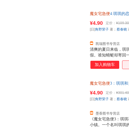
活里，都点缀着不可
得一切都可以理解。
魔女宅急便
4:琪琪的
远离父母而感到不安的
理由退换】
¥4.90
定价：
¥109.30
[日]
角野荣子
著；
蔡春晓
凯瑞图书专营店
清爽的夏日来临，琪
假。谁知蜻蜓却寄回
顾。麻烦事真是一件
加入购物车
弄丢了扫帚，还狼狈
暖流注入了她的身体
后，琪琪决定前往雨
魔女宅急便
3：琪琪和另
书，保证质量，此书
¥4.90
定价：
¥301.40
[日]
角野荣子
著；
蔡春晓
墨香图书专营店
《魔女宅急便3：琪
小镇。一个名叫琪琪