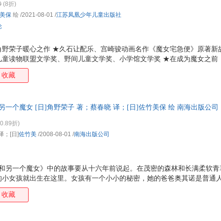
0
(8折)
美保
绘
/2021-08-01
/
江苏凤凰少年儿童出版社
论
角野荣子暖心之作 ★久石让配乐、宫崎骏动画名作《魔女宅急便》原著新
儿童读物联盟文学奖、野间儿童文学奖、小学馆文学奖 ★在成为魔女之前
温暖、感动和不可思议。 ★魔法世界可以像哈利 波特的世界那样惊险刺
收藏
使不去探索追求，不可思议也会自然来临。 ★琪琪和吉吉从婴儿时期就互
言交流着。有时候合得来，有时候有矛盾，一起成长的姿态总是让人会心
来决定要不要当魔女的故事。 日本读者mocha
另一个魔女 [日]角野荣子 著；蔡春晓 译；[日]佐竹美保 绘 南海出版公
天无理由退换】
0.89折)
译；[日]
佐竹美
/2008-08-01
/
南海出版公司
琪和另一个魔女》中的故事要从十六年前说起。在茂密的森林和长满柔软青
的小女孩就出生在这里。女孩有一个小小的秘密，她的爸爸奥其诺是普通
琪有一半魔女的血统。十岁那年，琪琪暗暗下了决心，将来要像妈妈那样
收藏
。妈妈柯琪莉不仅会骑着扫帚在天上飞，还会配制止喷嚏药。可是琪琪觉
只会骑着扫帚在天上飞这一种魔法。说到这种魔法，琪琪使得可不差。扫
她来说只是小菜一碟。黑猫吉吉从出生起就和琪琪在一起，她俩一直互相