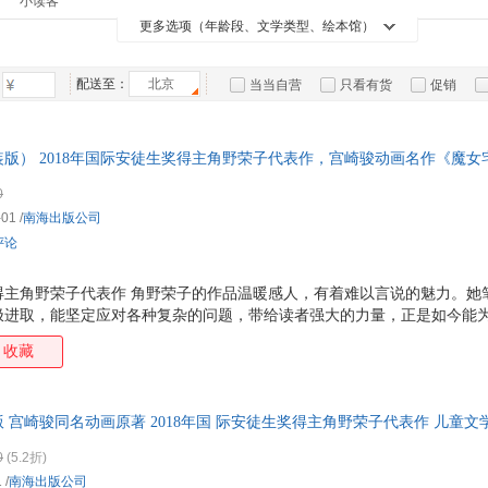
小读客
箱包皮
更多选项（年龄段、文学类型、绘本馆）
手表饰
运动户
配送至：
北京
当当自营
只看有货
促销
汽车用
特卖
预售
入驻商家
食品
手机通
精装版） 2018年国际安徒生奖得主角野荣子代表作，宫崎骏动画名作《魔
数码影
使不能飞翔，不会隐身术，只要坚持自己所喜欢的东西，那就是魔法。爱
0
电脑办
-01
/
南海出版公司
大家电
评论
家用电
奖得主角野荣子代表作 角野荣子的作品温暖感人，有着难以言说的魅力。
极进取，能坚定应对各种复杂的问题，带给读者强大的力量，正是如今能
生奖评委会授奖词 每个人都有自己的魔法。即使不能飞翔，不会隐身术，
收藏
★宫崎骏动画名作《魔女宅急便》原著 ★国际儿童读者联盟优 秀作品奖 
之石文学奖 儿童文学不能一夜间改变世界，但我相信它拥有改变我们世界
该润物细无声地提供神秘的相遇，唤醒好奇心，推进创造力，滋养和支持
 宫崎骏同名动画原著 2018年国 际安徒生奖得主角野荣子代表作 儿童
版，多仓就近发货，85%城市次日达，团购优惠咨询在线客服！
0
(5.2折)
1
/
南海出版公司