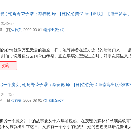
思议的魔法。《魔女宅急便》系列中，发生了很多让我觉得不可思议的事
我以前不明白为什么舒诺初次见到琪琪就收留了她，了解到舒诺的过往后
恋爱 [日]角野荣子 著；蔡春晓 译；[日]佐竹美保 绘【正版】 【速开发
女孩，无论如何也不能置之不理啊。——日本Honto网读者每个
(0.45折)
译；[日]
佐竹美
/2009-03-01
/
南海出版公司
琪的心情就像万里无云的碧空一样，她等待着在远方念书的蜻蜓归来，一
一封信，说暑假要去雨伞山考察。正在琪琪失望难过之时，好朋友莫里又
接着一件，像乌云一样吞噬掉琪琪愉快的心情。 在去大山中的小旅店送快
收藏
地迷失在黑暗的森林中。无助、恐惧，几乎将琪琪推到了绝望的边缘。恍
，久远而模糊的记忆在她心中渐渐苏醒……我是真心想当一个魔女…… 经
伞山去找蜻蜓。这一回，两个人究竟会不会明白彼此的心意呢？
一个魔女[日]角野荣子 著；蔡春晓 译；[日]佐竹美保 绘南海出版公司97875
为单本而非一套，电子发票！
(0.17折)
译；[日]
佐竹美
/2008-08-01
/
南海出版公司
琪和另一个魔女》中的故事要从十六年前说起。在茂密的森林和长满柔软青
的小女孩就出生在这里。女孩有一个小小的秘密，她的爸爸奥其诺是普通