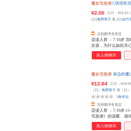
魔女宅急便
3:琪琪和
过，虽然吉吉常被叫
物流便捷，下单秒杀
¥2.00
定价：
¥11.37
(
(日)
角野荣子
著,(日)
佐竹
古韵图书专营店
适读人群 ：7-10岁
女孩，为什么如此关心
痛苦、懊恼 经历这
加入购物车
味了，不但宅急便小
己渐渐成为一名像模
活，还和蜻蜓成了好
魔女宅急便
身边的魔法（
吗？ 琪琪在绝望中骑
¥12.84
定价：
¥26.0
（日）
角野荣子
著（日）
3条评论
百特图书专营店
适读人群 ：7-10
宅急便》的温暖、感
便》原著新故事《魔
加入购物车
飞的魔女，柯里柯镇