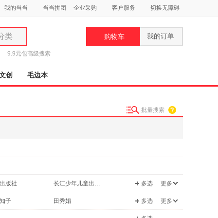
我的当当
当当拼团
企业采购
客户服务
切换无障碍
分类
我的订单
购物车
类
9.9元包
高级搜索
文创
毛边本
批量搜索
妆
品
饰
鞋
用
出版社
长江少年儿童出版社
多选
更多
饰
联合出版公司
东方出版社
知子
田秀娟
多选
更多
约伦
贾斯特