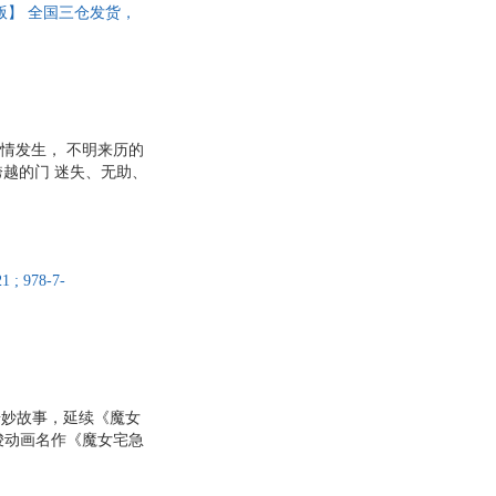
正版】 全国三仓发货，
事情发生， 不明来历的
跨越的门 迷失、无助、
柯镇的生活越来越有滋
点点膨胀起来，觉得自
的女孩侵占了琪琪的生
道真是夺人所爱的人
978-7-
个奇妙故事，延续《魔女
骏动画名作《魔女宅急
馆文学奖除了有一个会
秘聚会……每个人的生