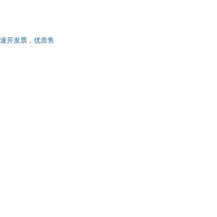
当一个魔女。可她并不
得制药太麻烦了，没有
帚上载着黑猫吉吉翻个
帮助，一起成长。不
司 【速开发票，优质售