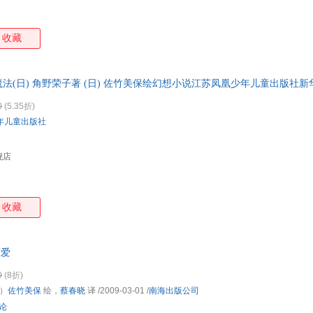
收藏
法(日) 角野荣子著 (日) 佐竹美保绘幻想小说江苏凤凰少年儿童出版社
0
(5.35折)
年儿童出版社
舰店
收藏
恋爱
0
(8折)
）
佐竹美保
绘，
蔡春晓
译
/2009-03-01
/
南海出版公司
评论