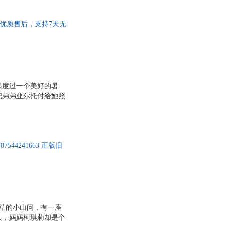
情。读完本书后，我觉
就明白了。毕竟，对于
票，优质售后，支持7天无
起度过一个美好的暑
把弟弟亚尔托付给她照
递时，琪琪莫名其妙地
惚间，琪琪觉得有一股
历了这次心灵的洗礼之
44241663 正版旧
草的小山问，有一座
人，妈妈柯琪莉却是个