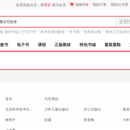
购物车
0
我的订单
我的云书房
欢迎光临当当，请
登录
成为会员
全部
全部分
搜:
新时代版上下五千年
离开前请叫醒我
学习观
有兽焉全集
唐诗三百首译注
尾品汇
图书
签书
电子书
课程
正版教材
特色书城
童装童鞋
电子书
音像
影视
时尚美
母婴用
玩具
孕婴服
音乐
汽车用品
童装童
家居日
北京科学技术出版社
少年儿童出版社
文汇出版社
新星
家具装
青岛出版社
河北人民出版社
花城出版社
北京
林明子
彭懿
周龙梅
大村
服装
米吉卡
诺顿
立人
鞋
简·