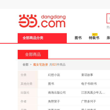
新
窗
口
打
开
无
障
热
碍
邮
说
全部商品分类
图书
特装书
亲
明
页
面,
按
全部商品
Ctrl
加
波
全部
>
魔女宅急便
共
821
件商品
浪
键
分类
幻想小说
童话故事
打
开
其他分类
图书
电子书/听书
导
盲
出版社
南海出版公司
江苏凤凰少年儿童出版社
模
式
未来出版社
天地出版社
作者
角野荣子
广野多珂子
大连出版社
秦好史郎
中脇初枝