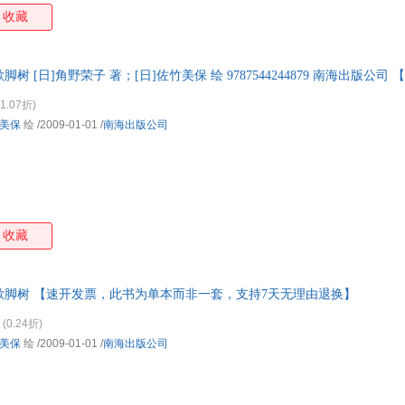
琪有一半魔女的血统。十岁那年，琪琪暗暗下了决心，将来要像妈妈那样
收藏
。妈妈柯琪莉不仅会骑着扫帚在天上飞，还会配制止喷嚏药。可是琪琪觉
只会骑着扫帚在天上飞这一种魔法。说到这种魔法，琪琪使得可不差。扫
她来说只是小菜一碟。黑猫吉吉从出生起就和琪琪在一起，她俩一直互相
歇脚树 [日]角野荣子 著；[日]佐竹美保 绘 9787544244879 南海出版公
做什么魔女猫，可是它会的魔法只有一种，就是能和琪琪交谈。
换】
1.07折)
美保
绘
/2009-01-01
/
南海出版公司
收藏
的歇脚树 【速开发票，此书为单本而非一套，支持7天无理由退换】
(0.24折)
美保
绘
/2009-01-01
/
南海出版公司