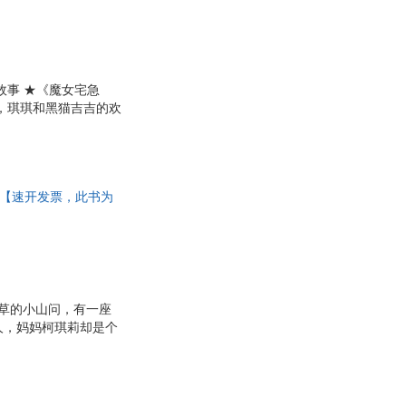
故事 ★《魔女宅急
，琪琪和黑猫吉吉的欢
激，也可以像琪琪的世
相认识了，用只有他们
微笑。这是一个普通女
司 【速开发票，此书为
草的小山问，有一座
人，妈妈柯琪莉却是个
当一个魔女。可她并不
得制药太麻烦了，没有
帚上载着黑猫吉吉翻个
帮助，一起成长。不