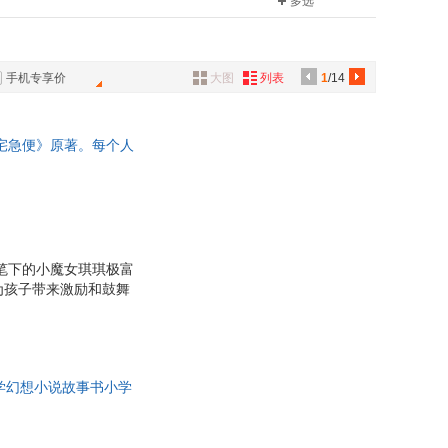
多选
具
品
外
手机专享价
大图
列表
1
/14
品
讯
女宅急便》原著。每个人
音
心树童书
公
器
她笔下的小魔女琪琪极富
为孩子带来激励和鼓舞
只要坚持自己所喜欢的
★野间儿童文学奖 ★小
的力量。儿童文学不必
我们每个人的与众不
文学幻想小说故事书小学