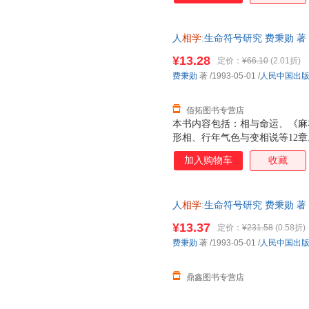
人
相学
:生命符号研究 费秉勋 
持7天无理由退换】
¥13.28
定价：
¥66.10
(2.01折)
费秉勋
著
/1993-05-01
/
人民中国出
佰拓图书专营店
本书内容包括：相与命运、《麻
形相、行年气色与变相说等12章
加入购物车
收藏
人
相学
:生命符号研究 费秉勋 
为单本而非一套，电子发票。
¥13.37
定价：
¥231.58
(0.58折)
费秉勋
著
/1993-05-01
/
人民中国出
鼎鑫图书专营店