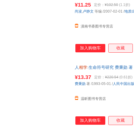
¥11.25
定价：
¥102.50
(1.1折)
尚浚
,
卢静文
等编
/2007-02-01
/
地质
潢南书香图书专营店
加入购物车
收藏
人
相学
:生命符号研究 费秉勋 
前请先咨询客服，欢迎选购！
¥13.37
定价：
¥220.54
(0.61折)
费秉勋
著
/1993-05-01
/
人民中国出
温昕图书专营店
加入购物车
收藏