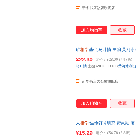
新华书店总店旗舰店
加入购物车
收藏
矿
相学
基础,马叶情 主编,黄河
正规发票 多仓就近发货 85%城市
¥22.30
定价：
¥28.00
(7.97折)
马叶情
主编
/2016-09-01
/
黄河水利
新华书店大石桥旗舰店
加入购物车
收藏
人
相学
:生命符号研究 费秉勋 
持7天无理由退换】
¥15.29
定价：
¥54.78
(2.8折)