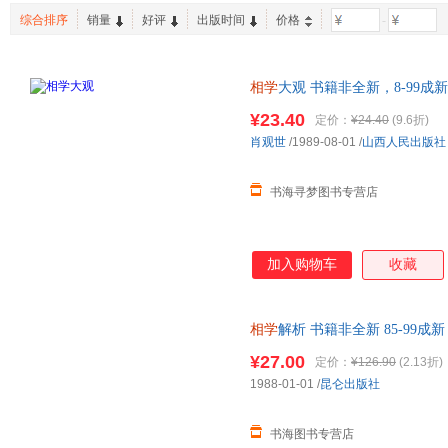
宗教文化出版社
山西科学技术出版社
黄河水
张雅婷
御风楼主人
王学典
综合排序
销量
好评
出版时间
价格
-
光明日报出版社
中国商业出版社
邵雍
南派三叔
南怀瑾
天津大学出版社
巴蜀书社
霍晨昕
寒川子
陈才俊
相学
大观 书籍非全新，8-99成
石油工业出版社
上海书店出版社
北岳文
湖南人民出版社
¥23.40
北京联合出版公司
武汉出
定价：
¥24.40
(9.6折)
肖观世
/1989-08-01
/
山西人民出版社
江苏美术出版社
北方文艺出版社
京华出
科学技术文献出版社
清华大学出版社
现代出
书海寻梦图书专营店
天津科学技术出版社
上海科学技术文献出版社
山西人民出版社
外文出版社
中国标
中国文联出版社
中信出版社
上海人
加入购物车
收藏
江苏人民出版社
江苏文艺出版社
广东人民出版社
上海文艺出版社
人民出
相学
解析 书籍非全新 85-99
昆仑出版社
武汉大学出版社
线装书
¥27.00
定价：
¥126.90
(2.13折)
中国法治出版社
中国劳动社会保障出版社
中国轻
1988-01-01
/
昆仑出版社
浙江大学出版社
云南人民出版社
陕西旅游出版社
山东人民出版社
青海人
书海图书专营店