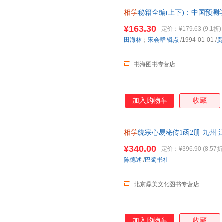
相学
秘籍全编(上下)：中国预测学
准发货，介意勿拍
¥163.30
定价：
¥179.63
(9.1折)
田海林
；
宋会群
辑点
/1994-01-01
/
书海图书专营店
加入购物车
收藏
相学
统宗心易秘传1函2册 九州 
¥340.00
定价：
¥396.90
(8.57折
陈德述
/
巴蜀书社
北京鼎美文化图书专营店
加入购物车
收藏