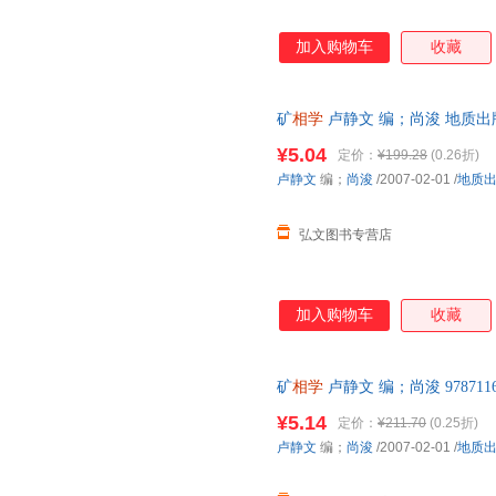
加入购物车
收藏
矿
相学
卢静文 编；尚浚 地质
存后下单，避免纠纷。
¥5.04
定价：
¥199.28
(0.26折)
卢静文
编；
尚浚
/2007-02-01
/
地质
弘文图书专营店
加入购物车
收藏
矿
相学
卢静文 编；尚浚 97871
后，支持7天无理由退换】
¥5.14
定价：
¥211.70
(0.25折)
卢静文
编；
尚浚
/2007-02-01
/
地质