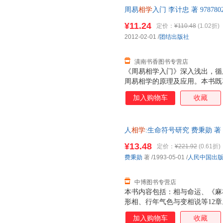
周易
相学
入门 李计忠 著 9787
后，支持7天无理由退换】
¥11.24
定价：
¥110.48
(1.02折)
2012-02-01
/
团结出版社
潢南书香图书专营店
《周易相学入门》深入浅出，循
周易相学的原理及应用。本书既
学知识的读者阅读。
加入购物车
收藏
人
相学
:生命符号研究 费秉勋 著 9
票，优质售后，支持7天无理由
¥13.48
定价：
¥221.92
(0.61折)
费秉勋
著
/1993-05-01
/
人民中国出
中博图书专营店
本书内容包括：相与命运、《麻
形相、行年气色与变相说等12章
加入购物车
收藏