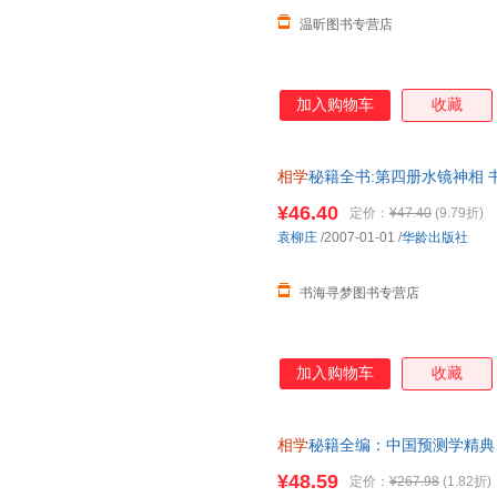
温昕图书专营店
加入购物车
收藏
相学
秘籍全书:第四册水镜神相 
准发货)
¥46.40
定价：
¥47.40
(9.79折)
袁柳庄
/2007-01-01
/
华龄出版社
书海寻梦图书专营店
加入购物车
收藏
相学
秘籍全编：中国预测学精典 
旧书，保证质量，此书为单本而
¥48.59
定价：
¥267.98
(1.82折)