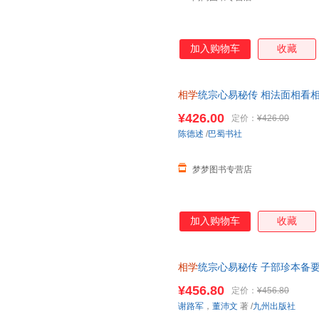
加入购物车
收藏
相学
统宗心易秘传 相法面相看
本秘本稀见古籍面诊相理五官断
¥426.00
定价：
¥426.00
陈德述
/
巴蜀书社
梦梦图书专营店
加入购物车
收藏
相学
统宗心易秘传 子部珍本备要
易【正版速发 包邮】 【正版 
¥456.80
定价：
¥456.80
均可开票】
谢路军
，
董沛文
著
/
九州出版社