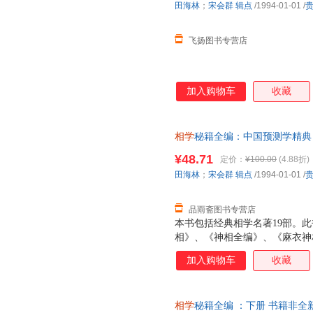
田海林
；
宋会群
辑点
/1994-01-01
/
飞扬图书专营店
加入购物车
收藏
相学
秘籍全编：中国预测学精典 
开发票，优质售后，支持7天无
¥48.71
定价：
¥100.00
(4.88折)
田海林
；
宋会群
辑点
/1994-01-01
/
品雨斋图书专营店
本书包括经典相学名著19部。
相》、《神相全编》、《麻衣神
煌相书》、《四库全书》中的代
加入购物车
收藏
波洞中记》、《玉管照神局》等
高标准，最高典范和最高境界。
门学问，博大精深，深含哲理。
相学
秘籍全编 ：下册 书籍非全新
应用于实际生活中并起着重要的