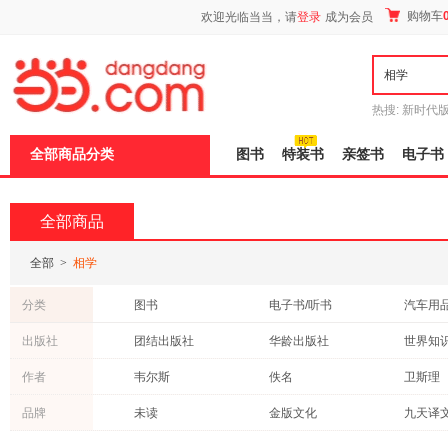
新
购物车
欢迎光临当当，请
登录
成为会员
窗
口
打
开
无
障
热搜:
新时代
碍
有兽焉全集
说
全部商品分类
图书
特装书
亲签书
电子书
明
页
面,
按
全部商品
Ctrl
加
波
全部
>
相学
浪
键
分类
图书
电子书/听书
汽车用
打
开
出版社
团结出版社
华龄出版社
世界知
导
盲
地质出版社
中央编译出版社
作者
韦尔斯
佚名
卫斯理
模
式
中国矿业大学出版社
机械工业出版社
化学工
王夫之
郭璞
陆致极
品牌
未读
金版文化
中国财富出版社
中州古籍出版社
中国画
高永平
伏羲
冯友兰