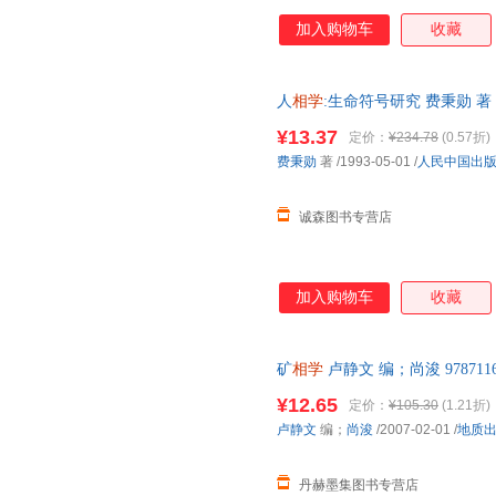
加入购物车
收藏
人
相学
:生命符号研究 费秉勋 
为单本而非一套，电子发票。
¥13.37
定价：
¥234.78
(0.57折)
费秉勋
著
/1993-05-01
/
人民中国出
诚森图书专营店
加入购物车
收藏
矿
相学
卢静文 编；尚浚 97871
后，支持7天无理由退换】
¥12.65
定价：
¥105.30
(1.21折)
卢静文
编；
尚浚
/2007-02-01
/
地质
丹赫墨集图书专营店