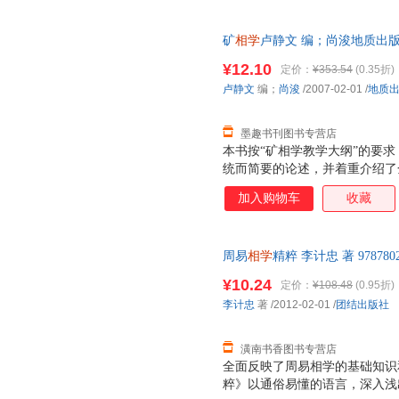
矿
相学
卢静文 编；尚浚地质出版社9
书为单本而非一套，电子发票！
¥12.10
定价：
¥353.54
(0.35折)
卢静文
编；
尚浚
/2007-02-01
/
地质
墨趣书刊图书专营店
本书按“矿相学教学大纲”的要
统而简要的论述，并着重介绍了
和矿物晶粒内部结构的特征及其
加入购物车
收藏
定准则等内容。本书已纳入较成
的能力，本书将矿物的综合性系
属矿物为主的鉴定表；书中共有
周易
相学
精粹 李计忠 著 9787
附有矿相学课程作业指导书和矿
后，支持7天无理由退换】
编，也可供其他专业师生，金属
¥10.24
定价：
¥108.48
(0.95折)
用。
李计忠
著
/2012-02-01
/
团结出版社
潢南书香图书专营店
全面反映了周易相学的基础知识
粹》以通俗易懂的语言，深入浅