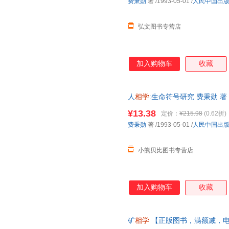
费秉勋
著
/1993-05-01
/
人民中国出
弘文图书专营店
加入购物车
收藏
人
相学
:生命符号研究 费秉勋 
客服查询库存后下单，避免纠纷
¥13.38
定价：
¥215.98
(0.62折)
费秉勋
著
/1993-05-01
/
人民中国出
小熊贝比图书专营店
加入购物车
收藏
矿
相学
【正版图书，满额减，