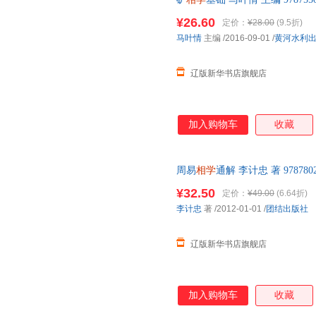
大。因此，在出版一系列风水著
发货 正规发票
易相学点窍》《周易相学通解》
¥26.60
定价：
¥28.00
(9.5折)
作，以供读者学习和参考。
马叶情
主编
/2016-09-01
/
黄河水利
辽版新华书店旗舰店
加入购物车
收藏
周易
相学
通解 李计忠 著 9787
正规发票
¥32.50
定价：
¥49.00
(6.64折)
李计忠
著
/2012-01-01
/
团结出版社
辽版新华书店旗舰店
加入购物车
收藏