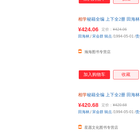
相学
秘籍全编 上下全2册 田海林
开发票 如需帮助请联系客服】
¥424.06
定价：
¥424.06
田海林
,/
宋会群
辑点
/1994-05-01
/
贵
瀚海图书专营店
加入购物车
收藏
相学
秘籍全编 上下全2册 田海林
全新正版】 可开发票 如需请联
¥420.68
定价：
¥420.68
田海林
,/
宋会群
辑点
/1994-05-01
/
贵
星愿文化图书专营店