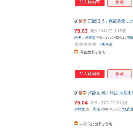
加入购物车
收藏
矿
相学
正版旧书，保证质量，此
¥5.03
定价：
¥44.00
(1.15折)
尚浚
，
卢静文
等编
/2007-02-01
/
地
1条评论
鼎鑫图书专营店
加入购物车
收藏
矿
相学
卢静文 编；尚浚 地质
存后下单，避免纠纷。
¥5.04
定价：
¥199.28
(0.26折)
卢静文
编；
尚浚
/2007-02-01
/
地质
小熊贝比图书专营店