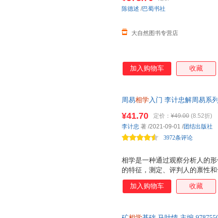
陈德述
/
巴蜀书社
大自然图书专营店
加入购物车
收藏
周易
相学
入门 李计忠解周易系
出，循序渐进，通俗易懂，结合
¥41.70
定价：
¥49.00
(8.52折)
知识。
李计忠
著
/2021-09-01
/
团结出版社
3972条评论
相学是一种通过观察分析人的形
的特征，测定、评判人的禀性和
学问。研究相学关键要看它对人
加入购物车
收藏
什么样的作用。 长期的实践证
恶、忠奸、贤愚，以及家庭、婚
几十年学习传统文化积累的宝贵
矿
相学
基础 马叶情 主编 97875