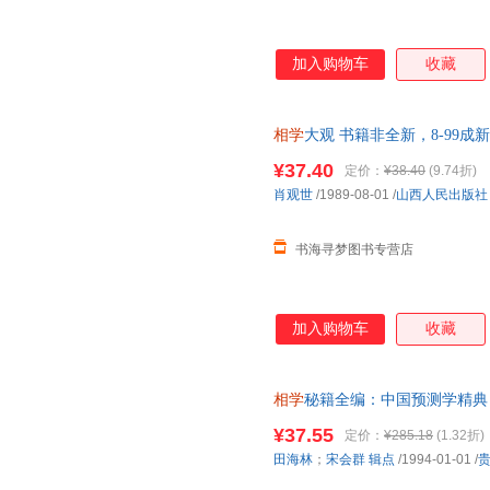
江西科学技术出版社
译林出版社
长江文
敦煌文艺出版社
合肥工业大学出版社
三环出
加入购物车
收藏
华夏出版社
南海出版公司
印刷工
安徽人民出版社
成都科技大学出版社
教育科
海潮出版社
珠海出版社
经济科
相学
大观 书籍非全新，8-99成
金城出版社
¥37.40
定价：
¥38.40
(9.74折)
肖观世
/1989-08-01
/
山西人民出版社
书海寻梦图书专营店
加入购物车
收藏
相学
秘籍全编：中国预测学精典 
图书，速开发票，下单前请先咨
¥37.55
定价：
¥285.18
(1.32折)
田海林
；
宋会群
辑点
/1994-01-01
/