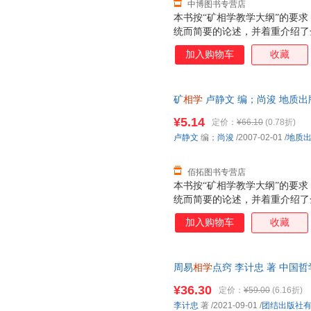
中博图书专营店
本书按“矿相学教学大纲”的要
统而简要的论述，并着重介绍了
和矿物晶粒内部结构的特征及其
加入购物车
收藏
定准则等内容。本书已纳入较成
的能力，本书将矿物的综合性系
属矿物为主的鉴定表；书中共有
矿
相学
卢静文 编；尚浚 地质出
附有矿相学课程作业指导书和矿
由退换】
编，也可供其他专业师生，金属
¥5.14
定价：
¥66.10
(0.78折)
用。
卢静文
编；
尚浚
/2007-02-01
/
地质
佰拓图书专营店
本书按“矿相学教学大纲”的要
统而简要的论述，并着重介绍了
和矿物晶粒内部结构的特征及其
加入购物车
收藏
定准则等内容。本书已纳入较成
的能力，本书将矿物的综合性系
属矿物为主的鉴定表；书中共有
周易
相学
点窍 李计忠 著 中国哲学 
附有矿相学课程作业指导书和矿
公司 正版全新书籍 多仓发货 
编，也可供其他专业师生，金属
¥36.30
定价：
¥59.00
(6.16折)
用。
李计忠
著
/2021-09-01
/
团结出版社