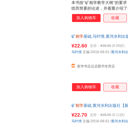
本书按“矿相学教学大纲”的要
统而简要的论述，并着重介绍了
和矿物晶粒内部结构的特征及其
加入购物车
收藏
定准则等内容。本书已纳入较成
的能力，本书将矿物的综合性系
属矿物为主的鉴定表；书中共有
矿
相学
基础,马叶情,黄河水利出
附有矿相学课程作业指导书和矿
发票 多仓就近发货 85%城市次日
编，也可供其他专业师生，金属
¥22.60
定价：
¥28.00
(8.08折)
用。
马叶情
主编
/2016-09-01
/
黄河水利
新华书店总店图书专营店
加入购物车
收藏
矿
相学
基础,黄河水利出版社【
票 多仓就近发货 85%城市次日送达
¥22.70
定价：
¥28.00
(8.11折)
马叶情
主编
/2016-09-01
/
黄河水利