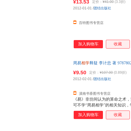
¥13.53
定价：
¥41.00
(3.3折)
2012-01-01
/
团结出版社
百特图书专营店
加入购物车
收藏
周易
相学
释疑 李计忠 著 9787
后，支持7天无理由退换】
¥9.50
定价：
¥107.00
(0.89折)
2012-02-01
/
团结出版社
潢南书香图书专营店
《易》非坊间认为的算命之术，
可不学“周易相学”的相关知识，
此书如是。
加入购物车
收藏