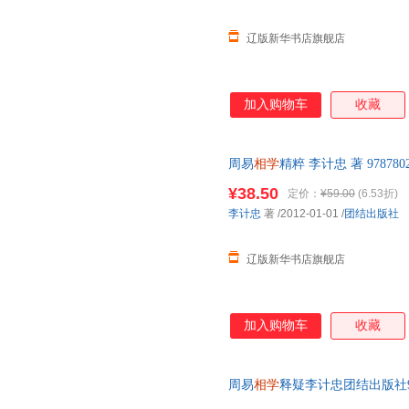
辽版新华书店旗舰店
加入购物车
收藏
周易
相学
精粹 李计忠 著 9787
正规发票
¥38.50
定价：
¥59.00
(6.53折)
李计忠
著
/2012-01-01
/
团结出版社
辽版新华书店旗舰店
加入购物车
收藏
周易
相学
释疑李计忠团结出版社9787