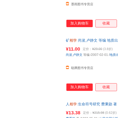
墨雨图书专营店
加入购物车
收藏
矿
相学
尚浚,卢静文 等编 地质
流便捷，下单秒杀，欢迎选购！
¥11.00
定价：
¥29.00
(3.8折)
尚浚
,
卢静文
等编
/2007-02-01
/
地质
聪腾图书专营店
加入购物车
收藏
人
相学
:生命符号研究 费秉勋 
客服查询库存后下单，避免纠纷
¥13.38
定价：
¥215.98
(0.62折)