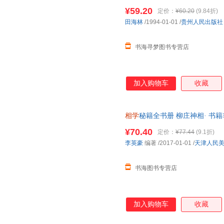
是命相学的一种延伸而已。虽然
¥59.20
定价：
¥60.20
(9.84折)
田海林
/1994-01-01
/
贵州人民出版社
书海寻梦图书专营店
加入购物车
收藏
相学
秘籍全书册 柳庄神相· 书籍
勿拍
¥70.40
定价：
¥77.44
(9.1折)
李英豪
编著
/2017-01-01
/
天津人民
书海图书专营店
加入购物车
收藏