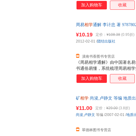
本易学爱好者的入门之书。
加入购物车
收藏
周易
相学
通解 李计忠 著 9787
后，支持7天无理由退换】
¥10.19
定价：
¥108.38
(0.95折)
2012-02-01
/
团结出版社
潢南书香图书专营店
《周易相学通解》由中国著名易
书通俗易懂，系统梳理周易相学
好者及研究者研读。
加入购物车
收藏
矿
相学
尚浚,卢静文 等编 地质
下单秒杀，欢迎选购！
¥11.00
定价：
¥29.00
(3.8折)
尚浚
,
卢静文
等编
/2007-02-01
/
地质
翠德林图书专营店