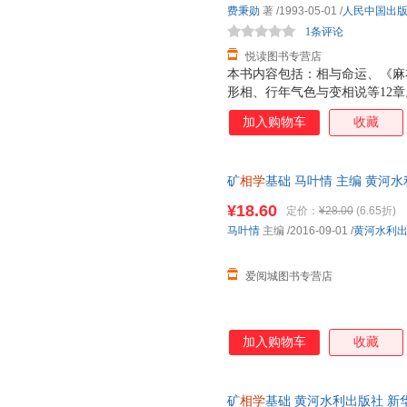
费秉勋
著
/1993-05-01
/
人民中国出
1条评论
悦读图书专营店
本书内容包括：相与命运、《麻
形相、行年气色与变相说等12章
加入购物车
收藏
矿
相学
基础 马叶情 主编 黄河
85%城市次日达，团购优惠咨询
¥18.60
定价：
¥28.00
(6.65折)
马叶情
主编
/2016-09-01
/
黄河水利
爱阅城图书专营店
加入购物车
收藏
矿
相学
基础 黄河水利出版社 新