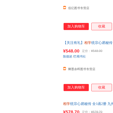
佰亿图书专营店
加入购物车
收藏
【关注有礼】
相学
统宗心易秘传 
装 传统文化备要【087】【卿墨
¥548.00
定价：
¥548.00
陈德述
/
巴蜀书社
卿墨余晖图书专营店
加入购物车
收藏
相学
统宗心易秘传 全1函2册 九
化备要【087】w
¥578.70
定价：
¥578.70