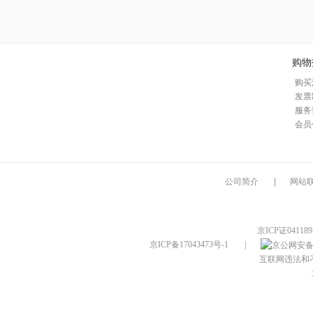
购物
购买
发票
服务
会员
公司简介
|
网站
京ICP证04118
京ICP备17043473号-1
|
互联网违法和不良