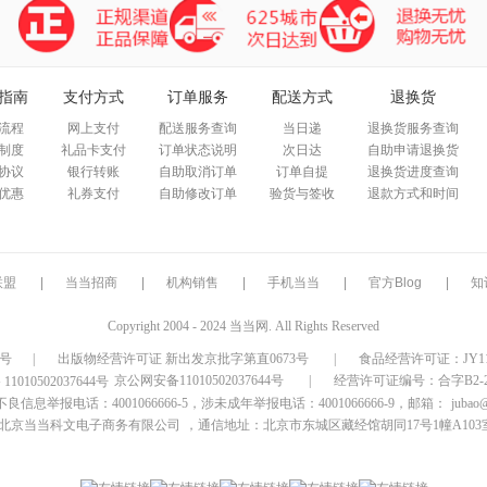
指南
支付方式
订单服务
配送方式
退换货
流程
网上支付
配送服务查询
当日递
退换货服务查询
制度
礼品卡支付
订单状态说明
次日达
自助申请退换货
协议
银行转账
自助取消订单
订单自提
退换货进度查询
优惠
礼券支付
自助修改订单
验货与签收
退款方式和时间
联盟
|
当当招商
|
机构销售
|
手机当当
|
官方Blog
|
知
Copyright 2004 - 2024 当当网. All Rights Reserved
9号
|
出版物经营许可证 新出发京批字第直0673号
|
食品经营许可证：JY1110
京公网安备11010502037644号
|
经营许可证编号：合字B2-20
信息举报电话：4001066666-5，涉未成年举报电话：4001066666-9，邮箱：
jubao
北京当当科文电子商务有限公司
，通信地址：北京市东城区藏经馆胡同17号1幢A103